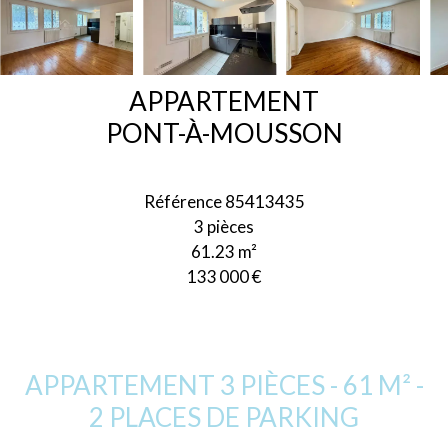
APPARTEMENT
PONT-À-MOUSSON
Référence
85413435
3 pièces
61.23
m²
133 000 €
APPARTEMENT 3 PIÈCES - 61 M² -
2 PLACES DE PARKING