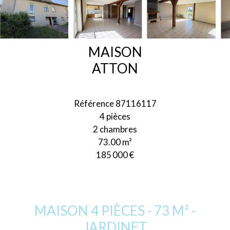
MAISON
ATTON
Référence
87116117
4 pièces
2 chambres
73.00
m²
185 000 €
MAISON 4 PIÈCES - 73 M² -
JARDINET