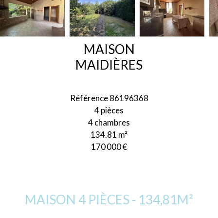
MAISON
MAIDIÈRES
Référence
86196368
4 pièces
4 chambres
134.81
m²
170 000 €
MAISON 4 PIÈCES - 134,81M²