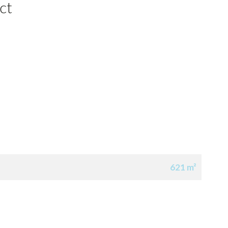
ct
621 m²