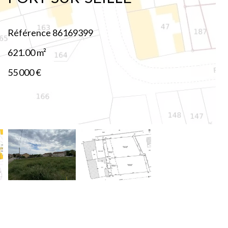
Référence
86169399
621.00
m²
55 000 €